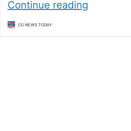
अवैध
Continue reading
खनिज
खनन
पर
CG NEWS TODAY
रायपुर
जिला
प्रशासन
सख्त:
अलग-
अलग
जगहों
पर
कार्यवाही,
1
मशीन
और
28
वाहन
जब्त