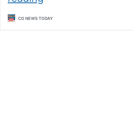
परिचय
पत्र
CG NEWS TODAY
दिखाने
पर
मिलेंगे
5
किलो
वाले
गैस
सिलेंडर,
नए
कनेक्शन
लेने
पर
प्रतिबंध