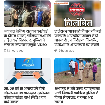
नवापारा ब्रेकिंग: रासुका कार्रवाई
छत्तीसगढ़ आबकारी विभाग की बड़ी
के दौरान हंगामा, पालिका सभापति
कार्रवाई: ओवररेटिंग मामले में दो
सहित कई गिरफ्तार, पुलिस ने
आबकारी उप निरीक्षक निलंबित,
नगर में निकाला जुलूस, VIDEO
एडीईओ पर भी कार्रवाई की तैयारी
18 hours ago
19 hours ago
08, 09 एवं 16 अगस्त को होगी
अभनपुर में अंधे कत्ल का खुलासा:
शीघ्रलेखन एवं कम्प्यूटर मुद्रलेखन
पत्नी निकली कातिल! पुलिस ने
कौशल परीक्षा, सभी निर्देशों का
किया गिरफ्तार, ये वजह आई
करें पालन
सामने