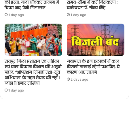
की हत्या, गला घोंटकर तालाब में
समय-सीमा में करें निराकरण :
फेंका शव, प्रेमी गिरफ्तार
कलेक्टर डॉ. गौरव सिंह
1 day ago
1 day ago
रायपुर जिला प्रशासन एवं महिला
नवापारा के इन इलाकों में कल
एवं बाल विकास विभाग की अनूठी
बिजली सप्लाई रहेगी प्रभावित, ये
पहल, “ऑपरेशन सिपाही रक्षा-सूत्र
कारण आए सामने
अभियान” के तहत तैयार की गईं 1
2 days ago
लाख 11 हजार राखियां
1 day ago