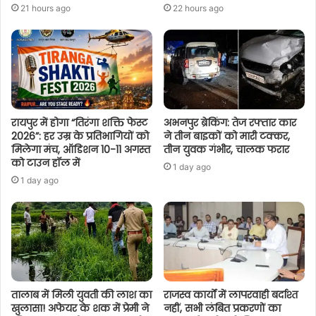
21 hours ago
22 hours ago
रायपुर में होगा “तिरंगा शक्ति फेस्ट
अभनपुर ब्रेकिंग: तेज रफ्तार कार
2026”: हर उम्र के प्रतिभागियों को
ने तीन बाइकों को मारी टक्कर,
मिलेगा मंच, ऑडिशन 10-11 अगस्त
तीन युवक गंभीर, चालक फरार
को टाउन हॉल में
1 day ago
1 day ago
तालाब में मिली युवती की लाश का
राजस्व कार्यों में लापरवाही बर्दाश्त
खुलासा! अफेयर के शक में प्रेमी ने
नहीं, सभी लंबित प्रकरणों का