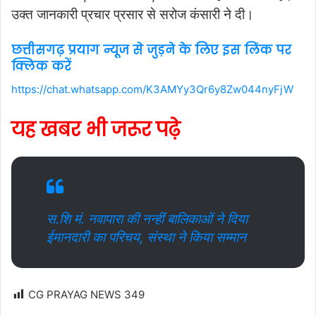
उक्त जानकारी प्रचार प्रसार से सरोज कंसारी ने दी।
छत्तीसगढ़ प्रयाग न्यूज से जुड़ने के लिए इस लिंक पर
क्लिक करें
https://chat.whatsapp.com/K3AMYy3Qr6y8Zw044nyFjW
यह खबर भी जरूर पढ़े
स.शि मं. नवापारा की नन्हीं बालिकाओं ने दिया
ईमानदारी का परिचय, संस्था ने किया सम्मान
CG PRAYAG NEWS
349