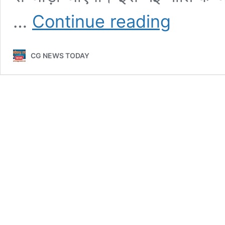
आत्मसमर्पण
…
Continue reading
पर
नक्सलियों
को
CG NEWS TODAY
छत्तीसगढ़
सरकार
देगी
लाखों
रूपए,
एलएमजी
के
बदले
मिलेंगे
5
लाख
और
एके-47
पर
4
लाख
रुपये