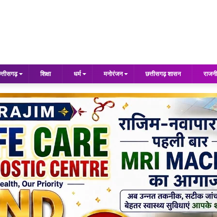
त्तीसगढ़
शिक्षा
धर्म
मनोरंजन
छत्तीसगढ़ शासन
राजनी