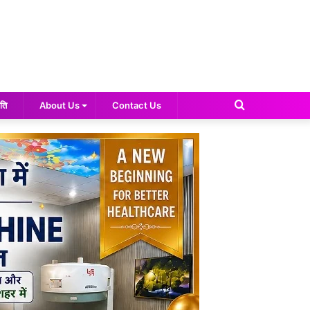
Search
ति
About Us
Contact Us
for