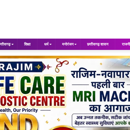
त्तीसगढ़
शिक्षा
धर्म
मनोरंजन
छत्तीसगढ़ शासन
राजनी