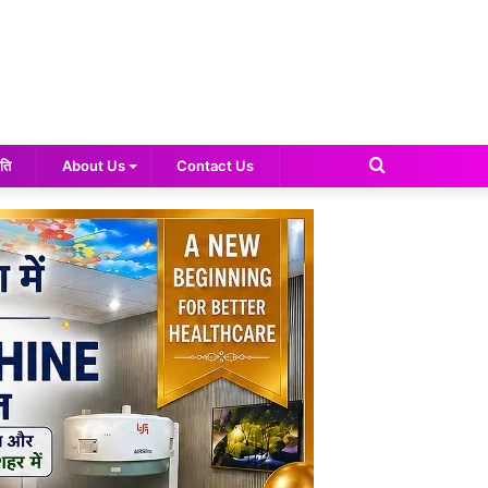
Search
ति
About Us
Contact Us
for