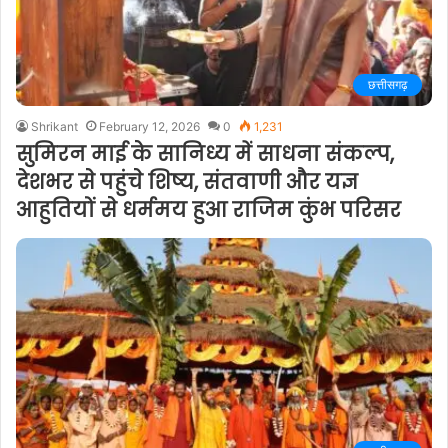
छत्तीसगढ़
Shrikant
February 12, 2026
0
1,231
सुमिरन माई के सानिध्य में साधना संकल्प,
देशभर से पहुंचे शिष्य, संतवाणी और यज्ञ
आहुतियों से धर्ममय हुआ राजिम कुंभ परिसर