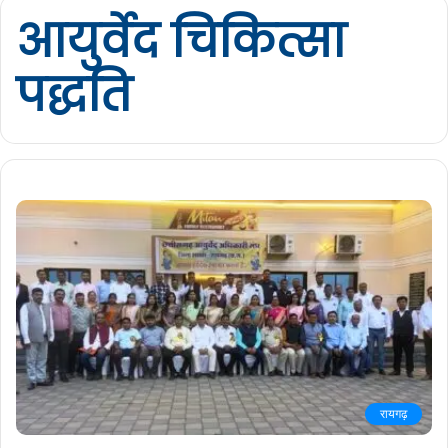
आयुर्वेद चिकित्सा
पद्धति
रायगढ़