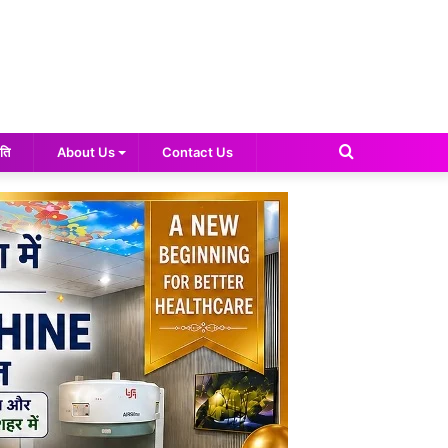
Search
ति
About Us
Contact Us
for