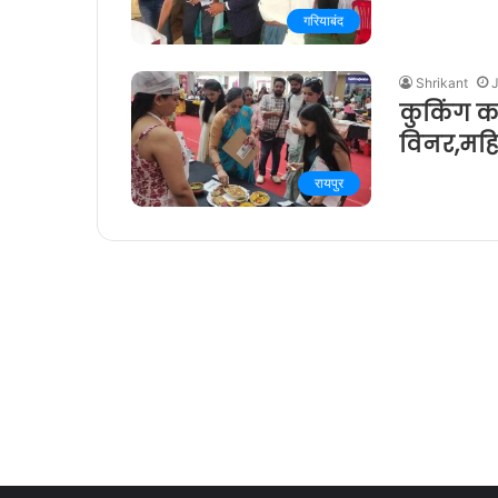
गरियाबंद
Shrikant
कुकिंग क
विनर,महि
रायपुर