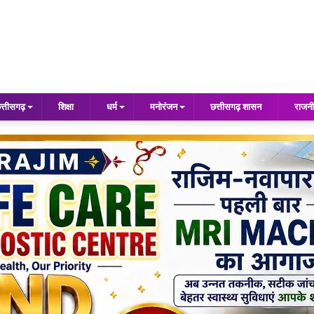
त्तीसगढ़
शिक्षा
धर्म
मनोरंजन
छत्तीसगढ़ शासन
राजनी