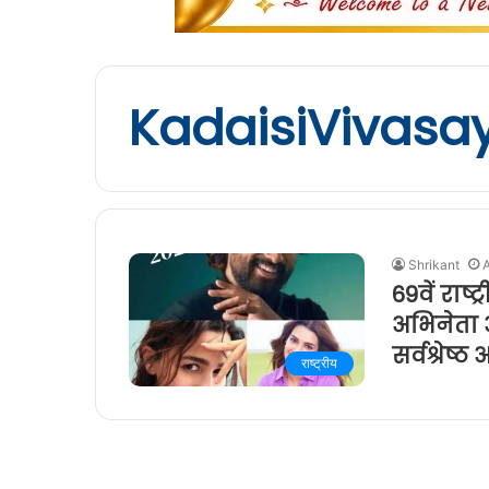
KadaisiVivasay
Shrikant
69वें राष्
अभिनेता अ
सर्वश्रेष्ठ
राष्ट्रीय