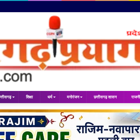
त्तीसगढ़
शिक्षा
धर्म
मनोरंजन
छत्तीसगढ़ शासन
राजनी