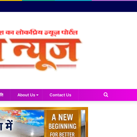
Search
ति
About Us
Contact Us
for