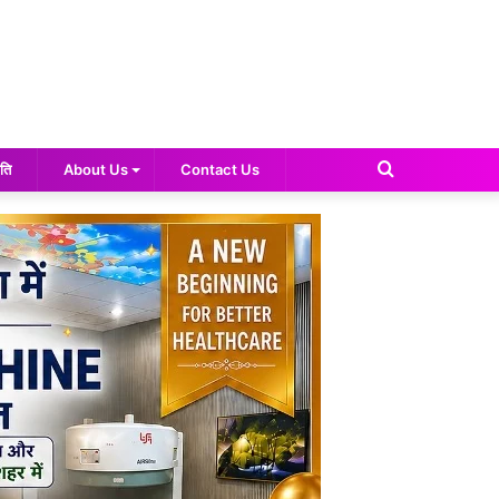
Search
ति
About Us
Contact Us
for