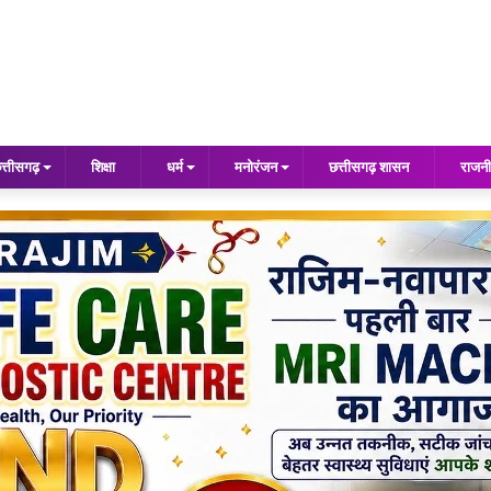
त्तीसगढ़
शिक्षा
धर्म
मनोरंजन
छत्तीसगढ़ शासन
राजनी