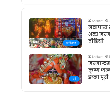
Shrikant
नवापारा म
भव्य जन्
वीडियो
छत्तीसगढ़
Shrikant
जन्माष्टम
कृष्ण जन्म
इच्छा पूरी
धर्म