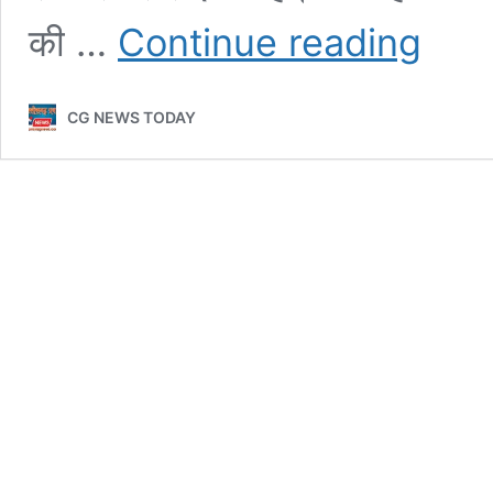
सगाई
की …
Continue reading
से
एक
दिन
CG NEWS TODAY
पहले
युवती
ने
की
सुसाइड,
9
मई
को
होनी
थी
शादी,
सदमे
में
परिजन