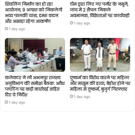
शिवलिंग निर्माण का हो रहा
टीम द्वारा लिए गए पनीर के नमूने,
आयोजन, 9 अगस्त को निकलेगी
जांच में 2 सैंपल निकले
भव्य पालकी यात्रा, डमरू वादन
अवमानक, विक्रेताओं पर कार्यवाही
और अखाड़ा रहेगा आकर्षण
1 day ago
1 day ago
कलेक्टर ने ली अभनपुर राजस्व
दुष्कर्म का विरोध करने पर महिला
अनुविभाग की समीक्षा बैठक: अवैध
और मासूम की हत्या, बेहोश होने पर
प्लाटिंग पर कड़ी कार्रवाई सहित
महिला से दुष्कर्म, बुजुर्ग गिरफ्तार
दिए ये निर्देश
1 day ago
1 day ago