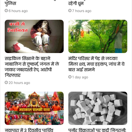
पुलिस
रहेगी धूम
6 hours ago
7 hours ago
साइकिल सिखाने के बहाने
मंदिर परिसर में पेड़ से लटका
नाबालिग से दुष्कर्म, जंगल में ले
मिला शव, मचा हड़कंप, जांच में ये
जाकर जबरदस्ती रेप, आरोपी
बात आई सामने
गिरफ्तार
1 day ago
20 hours ago
नवापारा में 3 दिवसीय पार्थिव
पनीर विक्रताओं पर कड़ी निगरानी: