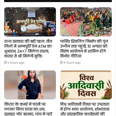
राज्य सरकार की बड़ी पहल: तीन
पार्थिव शिवलिंग निर्माण की गूंज
जिलों में अन्नपूर्ति ग्रेन ATM का
उज्जैन तक पहुंची, 10 अगस्त को
शुभारंभ, 24×7 मिलेगा राशन,
विशेष आयोजन में शामिल होंगे
कतार से भी मिलेगी मुक्ति
विनोद गौटिया
2 hours ago
4 hours ago
किराए के कमरे में फांसी पर
विश्व आदिवासी दिवस पर उपरवारा
लटका मिला छात्रा का शव,
में होगा भव्य आयोजन, शोभायात्रा
सुसाइड नोट बरामद, जांच में जुटी
और सांस्कृतिक कार्यक्रमों की