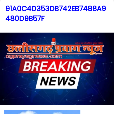
91A0C4D353DB742EB7488A9
480D9B57F