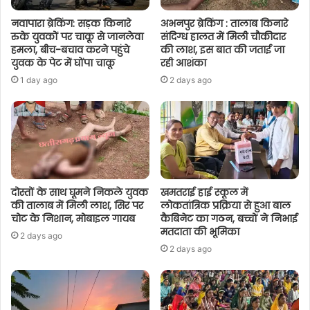
नवापारा ब्रेकिंग: सड़क किनारे
अभनपुर ब्रेकिंग : तालाब किनारे
रुके युवकों पर चाकू से जानलेवा
संदिग्ध हालत में मिली चौकीदार
हमला, बीच-बचाव करने पहुंचे
की लाश, इस बात की जताई जा
युवक के पेट में घोंपा चाकू
रही आशंका
1 day ago
2 days ago
दोस्तों के साथ घूमने निकले युवक
खमतराई हाई स्कूल में
की तालाब में मिली लाश, सिर पर
लोकतांत्रिक प्रक्रिया से हुआ बाल
चोट के निशान, मोबाइल गायब
कैबिनेट का गठन, बच्चों ने निभाई
मतदाता की भूमिका
2 days ago
2 days ago