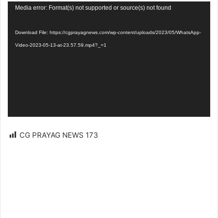
Video
Media error: Format(s) not supported or source(s) not found
Player
Download File: https://cgprayagnews.com/wp-content/uploads/2023/05/WhatsApp-
Video-2023-05-13-at-23.57.59.mp4?_=1
CG PRAYAG NEWS
173