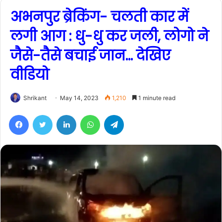
अभनपुर ब्रेकिंग- चलती कार में
लगी आग : धु-धु कर जली, लोगो ने
जैसे-तैसे बचाई जान… देखिए
वीडियो
Shrikant
May 14, 2023
1,210
1 minute read
Facebook
Twitter
LinkedIn
WhatsApp
Telegram