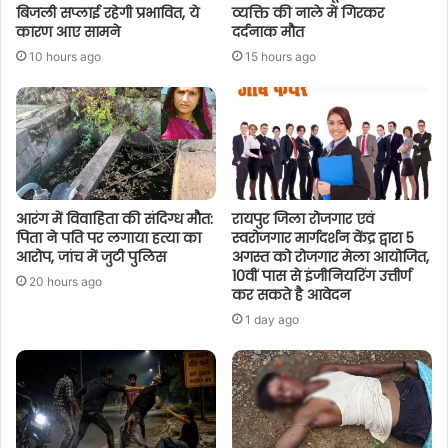
बिजली सप्लाई रहेगी प्रभावित, ये
व्यक्ति की नाले में गिरकर
कारण आए सामने
दर्दनाक मौत
10 hours ago
15 hours ago
आरंग में विवाहिता की संदिग्ध मौत:
रायपुर जिला रोजगार एवं
पिता ने पति पर लगाया हत्या का
स्वरोजगार मार्गदर्शन केंद्र द्वारा 5
आरोप, जांच में जुटी पुलिस
अगस्त को रोजगार मेला आयोजित,
10वीं पास से इंजीनियरिंग उत्तीर्ण
20 hours ago
कर सकते है आवेदन
1 day ago