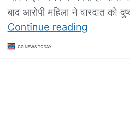
बाद आरोपी महिला ने वारदात को दुष
सोशल
Continue reading
मीडिया
से
सीखा
CG NEWS TODAY
‘क्राइम
प्लान’,
फिर
भाभी
को
कुल्हाड़ी
से
काट
डाला,
रेप
दिखाने
के
लिए
फाड़