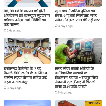
08, 09 एवं 16 अगस्त को होगी
जुआ फड़ में राजिम पुलिस का
शीघ्रलेखन एवं कम्प्यूटर मुद्रलेखन
छापा, 6 जुआरी गिरफ्तार, नगद
कौशल परीक्षा, सभी निर्देशों का
समेत मोबाइल-ताश की गड्डी जब्त
करें पालन
3 days ago
2 days ago
छत्तीसगढ़ कैबिनेट के 7 बड़े
स्मार्ट मीटर संबंधी भ्रांतियों के
फैसले: 500 करोड़ के AI मिशन,
आधिकारिक आंकड़ों का
ग्रामीण सड़क योजना सहित कई
विश्लेषण: बताया – रायपुर सिटी
अहम प्रस्ताव मंजूर
रीजन में जुलाई माह में बिजली
खपत 31.91 प्रतिशत घटी
3 days ago
5 days ago