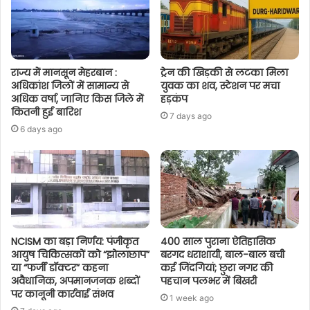
राज्य में मानसून मेहरबान :
ट्रेन की खिड़की से लटका मिला
अधिकांश जिलों में सामान्य से
युवक का शव, स्टेशन पर मचा
अधिक वर्षा, जानिए किस जिले में
हड़कंप
कितनी हुई बारिश
7 days ago
6 days ago
NCISM का बड़ा निर्णय: पंजीकृत
400 साल पुराना ऐतिहासिक
आयुष चिकित्सकों को “झोलाछाप”
बरगद धराशायी, बाल-बाल बची
या “फर्जी डॉक्टर” कहना
कई जिंदगियां; छुरा नगर की
अवैधानिक, अपमानजनक शब्दों
पहचान पलभर में बिखरी
पर कानूनी कार्रवाई संभव
1 week ago