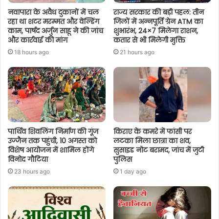
नवापारा के अवैध दुकानों में चल
राज्य सरकार की बड़ी पहल: तीन
रहा था शटर मरम्मत और वेल्डिंग
जिलों में अन्नपूर्ति ग्रेन ATM का
काम, पार्षद अर्जुन साहू ने की जांच
शुभारंभ, 24×7 मिलेगा राशन,
और कार्रवाई की मांग
कतार से भी मिलेगी मुक्ति
18 hours ago
21 hours ago
पार्थिव शिवलिंग निर्माण की गूंज
किराए के कमरे में फांसी पर
उज्जैन तक पहुंची, 10 अगस्त को
लटका मिला छात्रा का शव,
विशेष आयोजन में शामिल होंगे
सुसाइड नोट बरामद, जांच में जुटी
विनोद गौटिया
पुलिस
23 hours ago
1 day ago