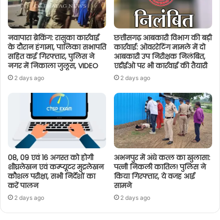
नवापारा ब्रेकिंग: रासुका कार्रवाई
छत्तीसगढ़ आबकारी विभाग की बड़ी
के दौरान हंगामा, पालिका सभापति
कार्रवाई: ओवररेटिंग मामले में दो
सहित कई गिरफ्तार, पुलिस ने
आबकारी उप निरीक्षक निलंबित,
नगर में निकाला जुलूस, VIDEO
एडीईओ पर भी कार्रवाई की तैयारी
2 days ago
2 days ago
08, 09 एवं 16 अगस्त को होगी
अभनपुर में अंधे कत्ल का खुलासा:
शीघ्रलेखन एवं कम्प्यूटर मुद्रलेखन
पत्नी निकली कातिल! पुलिस ने
कौशल परीक्षा, सभी निर्देशों का
किया गिरफ्तार, ये वजह आई
करें पालन
सामने
2 days ago
2 days ago