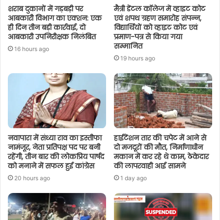
शराब दुकानों में गड़बड़ी पर
मैत्री डेंटल कॉलेज में व्हाइट कोट
आबकारी विभाग का एक्शन: एक
एवं शपथ ग्रहण समारोह संपन्न,
ही दिन तीन बड़ी कार्रवाई, दो
विद्यार्थियों को व्हाइट कोट एवं
आबकारी उपनिरीक्षक निलंबित
प्रमाण-पत्र से किया गया
सम्मानित
16 hours ago
19 hours ago
नवापारा में संध्या राव का इस्तीफा
हाईटेंशन तार की चपेट में आने से
नामंजूर, नेता प्रतिपक्ष पद पर बनी
दो मजदूरों की मौत, निर्माणाधीन
रहेंगी, तीन बार की लोकप्रिय पार्षद
मकान में कर रहे थे काम, ठेकेदार
को मनाने में सफल हुई कांग्रेस
की लापरवाही आई सामने
20 hours ago
1 day ago