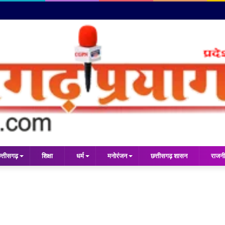
त्तीसगढ़
शिक्षा
धर्म
मनोरंजन
छत्तीसगढ़ शासन
राजनी