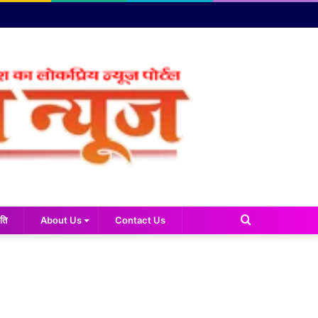
Search
ति
About Us
Contact Us
for