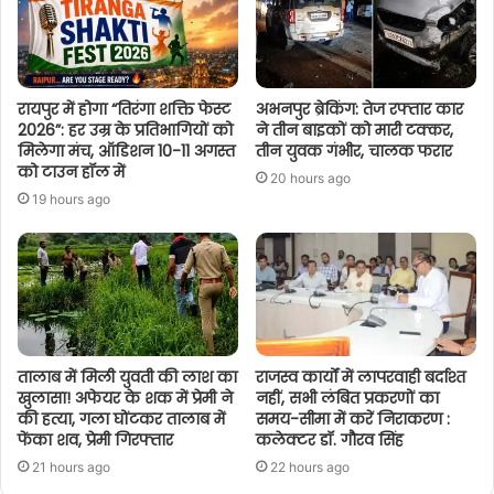
रायपुर में होगा “तिरंगा शक्ति फेस्ट
अभनपुर ब्रेकिंग: तेज रफ्तार कार
2026”: हर उम्र के प्रतिभागियों को
ने तीन बाइकों को मारी टक्कर,
मिलेगा मंच, ऑडिशन 10-11 अगस्त
तीन युवक गंभीर, चालक फरार
को टाउन हॉल में
20 hours ago
19 hours ago
तालाब में मिली युवती की लाश का
राजस्व कार्यों में लापरवाही बर्दाश्त
खुलासा! अफेयर के शक में प्रेमी ने
नहीं, सभी लंबित प्रकरणों का
की हत्या, गला घोंटकर तालाब में
समय-सीमा में करें निराकरण :
फेंका शव, प्रेमी गिरफ्तार
कलेक्टर डॉ. गौरव सिंह
21 hours ago
22 hours ago