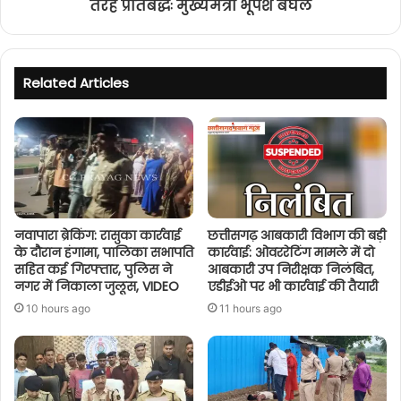
तरह प्रतिबद्धः मुख्यमंत्री भूपेश बघेल
Related Articles
नवापारा ब्रेकिंग: रासुका कार्रवाई
छत्तीसगढ़ आबकारी विभाग की बड़ी
के दौरान हंगामा, पालिका सभापति
कार्रवाई: ओवररेटिंग मामले में दो
सहित कई गिरफ्तार, पुलिस ने
आबकारी उप निरीक्षक निलंबित,
नगर में निकाला जुलूस, VIDEO
एडीईओ पर भी कार्रवाई की तैयारी
10 hours ago
11 hours ago