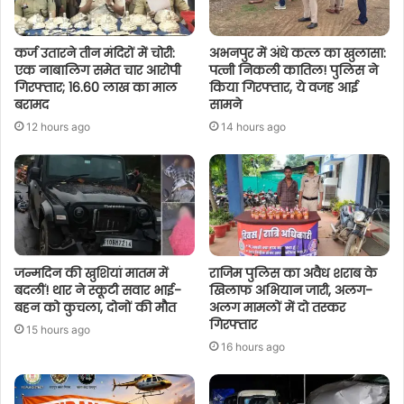
कर्ज उतारने तीन मंदिरों में चोरी:
अभनपुर में अंधे कत्ल का खुलासा:
एक नाबालिग समेत चार आरोपी
पत्नी निकली कातिल! पुलिस ने
गिरफ्तार; 16.60 लाख का माल
किया गिरफ्तार, ये वजह आई
बरामद
सामने
12 hours ago
14 hours ago
जन्मदिन की खुशियां मातम में
राजिम पुलिस का अवैध शराब के
बदलीं! थार ने स्कूटी सवार भाई-
खिलाफ अभियान जारी, अलग-
बहन को कुचला, दोनों की मौत
अलग मामलों में दो तस्कर
गिरफ्तार
15 hours ago
16 hours ago