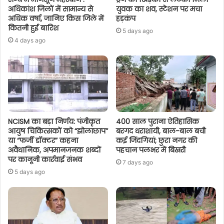
अधिकांश जिलों में सामान्य से
युवक का शव, स्टेशन पर मचा
अधिक वर्षा, जानिए किस जिले में
हड़कंप
कितनी हुई बारिश
5 days ago
4 days ago
NCISM का बड़ा निर्णय: पंजीकृत
400 साल पुराना ऐतिहासिक
आयुष चिकित्सकों को “झोलाछाप”
बरगद धराशायी, बाल-बाल बची
या “फर्जी डॉक्टर” कहना
कई जिंदगियां; छुरा नगर की
अवैधानिक, अपमानजनक शब्दों
पहचान पलभर में बिखरी
पर कानूनी कार्रवाई संभव
7 days ago
5 days ago