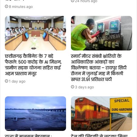
24 hours ago
8 minutes ago
छत्तीसगढ़ कैबिनेट के 7 बड़े
स्मार्ट मीटर संबंधी भ्रांतियों के
फैसले: 500 करोड़ के AI मिशन,
आधिकारिक आंकड़ों का
ग्रामीण सड़क योजना सहित कई
विश्लेषण: बताया – रायपुर सिटी
अहम प्रस्ताव मंजूर
रीजन में जुलाई माह में बिजली
खपत 31.91 प्रतिशत घटी
1 day ago
3 days ago
राज्य में मानसून मेहरबान :
ट्रेन की खिड़की से लटका मिला