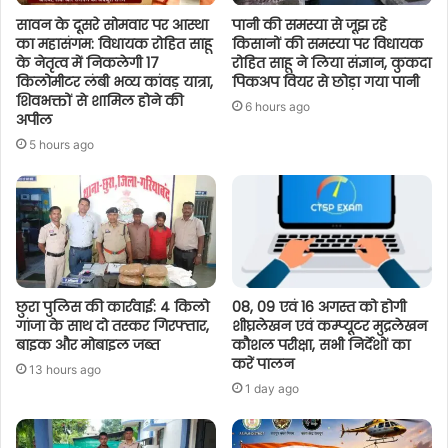
सावन के दूसरे सोमवार पर आस्था
पानी की समस्या से जूझ रहे
का महासंगम: विधायक रोहित साहू
किसानों की समस्या पर विधायक
के नेतृत्व में निकलेगी 17
रोहित साहू ने लिया संज्ञान, कुकदा
किलोमीटर लंबी भव्य कांवड़ यात्रा,
पिकअप वियर से छोड़ा गया पानी
शिवभक्तों से शामिल होने की
6 hours ago
अपील
5 hours ago
छुरा पुलिस की कार्रवाई: 4 किलो
08, 09 एवं 16 अगस्त को होगी
गांजा के साथ दो तस्कर गिरफ्तार,
शीघ्रलेखन एवं कम्प्यूटर मुद्रलेखन
बाइक और मोबाइल जब्त
कौशल परीक्षा, सभी निर्देशों का
करें पालन
13 hours ago
1 day ago