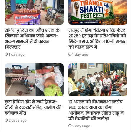
राजिम पुलिस का अवैध शराब के
रायपुर में होगा “तिरंगा शक्ति फेस्ट
खिलाफ अभियान जारी, अलग-
2026”: हर उम्र के प्रतिभागियों को
अलग मामलों में दो तस्कर
मिलेगा मंच, ऑडिशन 10-11 अगस्त
गिरफ्तार
को टाउन हॉल में
1 day ago
1 day ago
छुरा ब्रेकिंग: ईंट से लदी ट्रैक्टर-
10 अगस्त को विधानसभा स्तरीय
ट्रॉली से टकराई मोपेड, ग्रामीण की
भव्य कांवड़ यात्रा का होगा
दर्दनाक मौत
आयोजन, विधायक रोहित साहू ने
की तैयारियों की समीक्षा
2 days ago
2 days ago