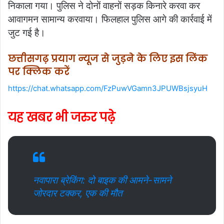
निकाला गया। पुलिस ने दोनों वाहनों सड़क किनारे करवा कर
आवागमन सामान्य करवाया। फिलहाल पुलिस आगे की कार्रवाई में
जुट गई है।
छत्तीसगढ़ प्रयाग न्यूज से जुड़ने के लिए इस लिंक
पर क्लिक करें
https://chat.whatsapp.com/FzPuwVGamn3JPUWBsjsyuH
यह खबर भी जरुर पढ़े
नवापारा ब्रेकिंग: दो बाइक की आमने-सामने
जोरदार टक्कर, एक की मौत