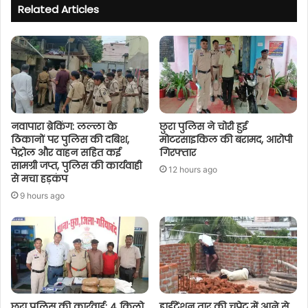
Related Articles
नवापारा ब्रेकिंग: लल्ला के
छुरा पुलिस ने चोरी हुई
ठिकानों पर पुलिस की दबिश,
मोटरसाइकिल की बरामद, आरोपी
पेट्रोल और वाहन सहित कई
गिरफ्तार
सामग्री जप्त, पुलिस की कार्यवाही
12 hours ago
से मचा हड़कंप
9 hours ago
छुरा पुलिस की कार्रवाई: 4 किलो
हाईटेंशन तार की चपेट में आने से