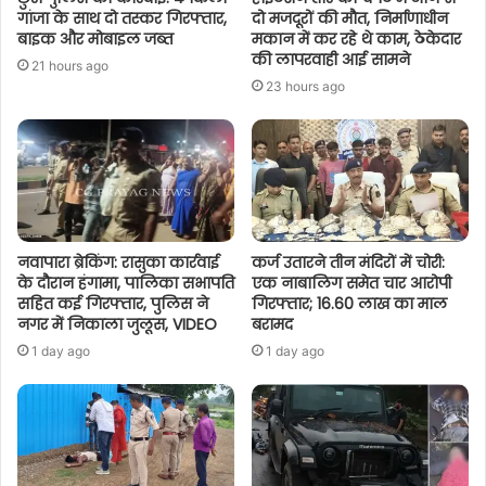
गांजा के साथ दो तस्कर गिरफ्तार,
दो मजदूरों की मौत, निर्माणाधीन
बाइक और मोबाइल जब्त
मकान में कर रहे थे काम, ठेकेदार
की लापरवाही आई सामने
21 hours ago
23 hours ago
नवापारा ब्रेकिंग: रासुका कार्रवाई
कर्ज उतारने तीन मंदिरों में चोरी:
के दौरान हंगामा, पालिका सभापति
एक नाबालिग समेत चार आरोपी
सहित कई गिरफ्तार, पुलिस ने
गिरफ्तार; 16.60 लाख का माल
नगर में निकाला जुलूस, VIDEO
बरामद
1 day ago
1 day ago