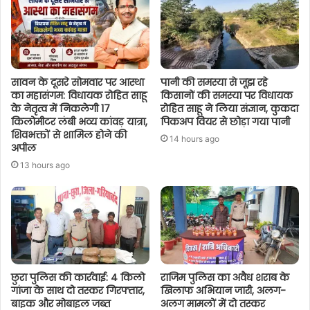
सावन के दूसरे सोमवार पर आस्था
पानी की समस्या से जूझ रहे
का महासंगम: विधायक रोहित साहू
किसानों की समस्या पर विधायक
के नेतृत्व में निकलेगी 17
रोहित साहू ने लिया संज्ञान, कुकदा
किलोमीटर लंबी भव्य कांवड़ यात्रा,
पिकअप वियर से छोड़ा गया पानी
शिवभक्तों से शामिल होने की
14 hours ago
अपील
13 hours ago
छुरा पुलिस की कार्रवाई: 4 किलो
राजिम पुलिस का अवैध शराब के
गांजा के साथ दो तस्कर गिरफ्तार,
खिलाफ अभियान जारी, अलग-
बाइक और मोबाइल जब्त
अलग मामलों में दो तस्कर