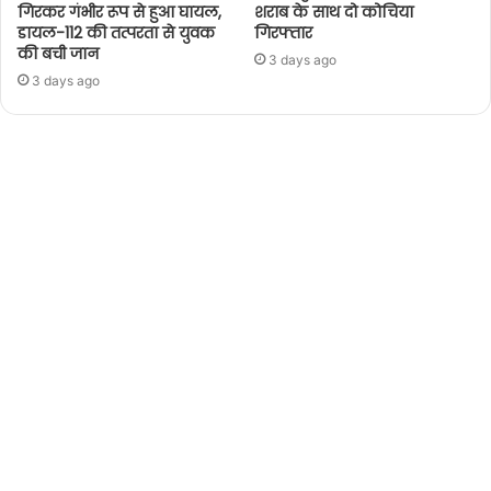
गिरकर गंभीर रूप से हुआ घायल,
शराब के साथ दो कोचिया
डायल-112 की तत्परता से युवक
गिरफ्तार
की बची जान
3 days ago
3 days ago