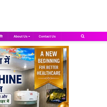
Search
ति
About Us
Contact Us
for