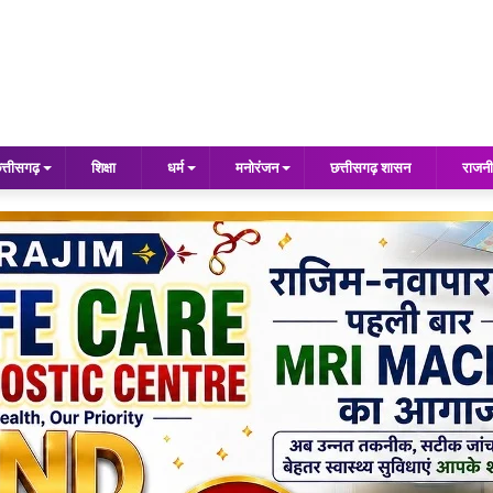
त्तीसगढ़
शिक्षा
धर्म
मनोरंजन
छत्तीसगढ़ शासन
राजनी