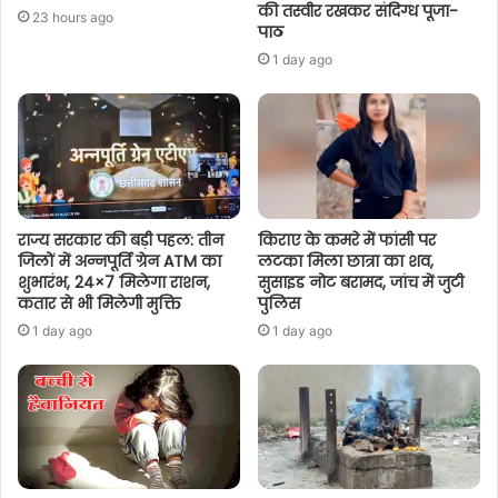
की तस्वीर रखकर संदिग्ध पूजा-
23 hours ago
पाठ
1 day ago
राज्य सरकार की बड़ी पहल: तीन
किराए के कमरे में फांसी पर
जिलों में अन्नपूर्ति ग्रेन ATM का
लटका मिला छात्रा का शव,
शुभारंभ, 24×7 मिलेगा राशन,
सुसाइड नोट बरामद, जांच में जुटी
कतार से भी मिलेगी मुक्ति
पुलिस
1 day ago
1 day ago