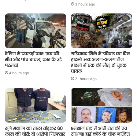
3 hours ago
रेलिंग से टकराई कार: एक की
गरियाबंद जिले में रविवार का दिन
मौत और पांच घायल, कार के उड़े
हादसों भरा: अलग-अलग तीन
परखच्चे
हादसों में एक की मौत, दो युवक
घायल
4 hours ago
21 hours ago
सूने मकान का ताला तोड़कर 60
श्मशान घाट में आधी रात की तंत्र
लाख की चोरी: दो आरोपी गिरफ्तार
साधना! हाई कोर्ट के चीफ जस्टिस