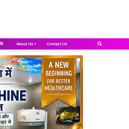
Search
ति
About Us
Contact Us
for