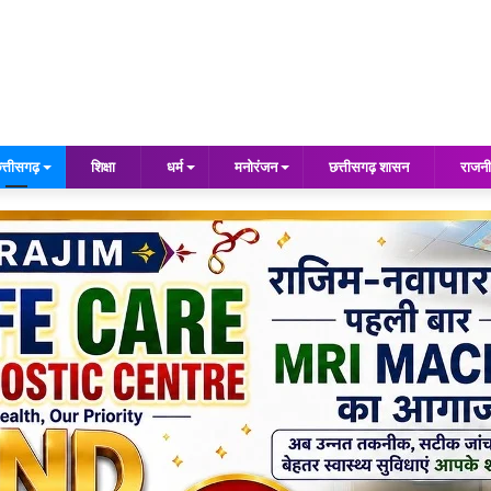
त्तीसगढ़
शिक्षा
धर्म
मनोरंजन
छत्तीसगढ़ शासन
राजनी