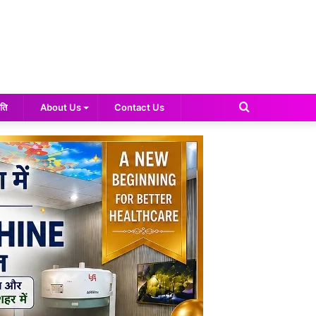
Search
ति
About Us
Contact Us
for