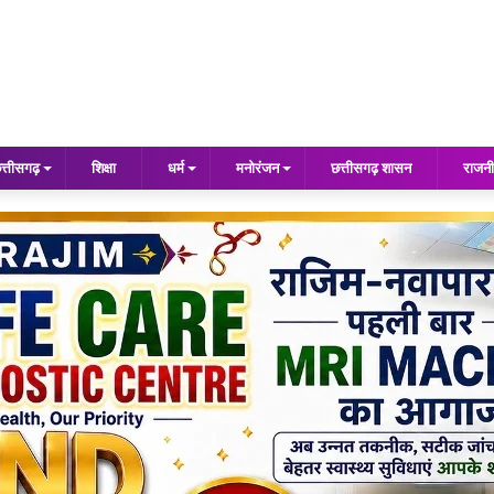
त्तीसगढ़
शिक्षा
धर्म
मनोरंजन
छत्तीसगढ़ शासन
राजनी