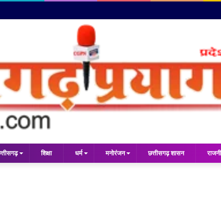
त्तीसगढ़
शिक्षा
धर्म
मनोरंजन
छत्तीसगढ़ शासन
राजनी