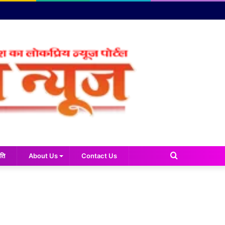
Search
ति
About Us
Contact Us
for