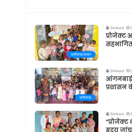
Shrikant
प्रोजेक्ट 
सहभागित
छत्तीसगढ़ शासन
Shrikant
आंगनबाड़ी
प्रशासन क
छत्तीसगढ़
Shrikant
“प्रोजेक्ट
हृदय जांच