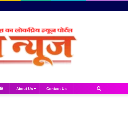
Search
ति
About Us
Contact Us
for