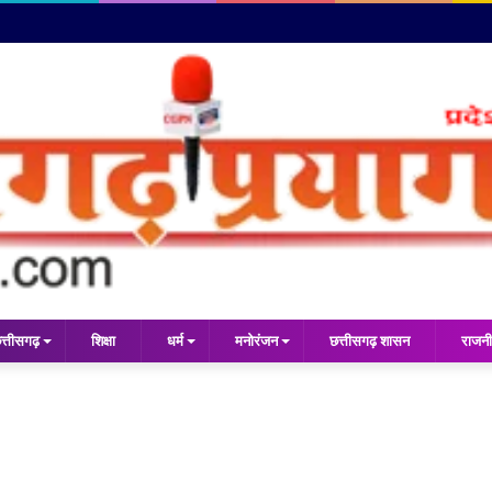
त्तीसगढ़
शिक्षा
धर्म
मनोरंजन
छत्तीसगढ़ शासन
राजनी