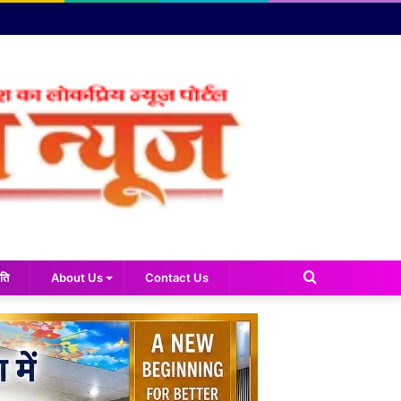
Search
ति
About Us
Contact Us
for