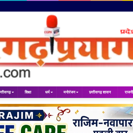
त्तीसगढ़
शिक्षा
धर्म
मनोरंजन
छत्तीसगढ़ शासन
राजनी