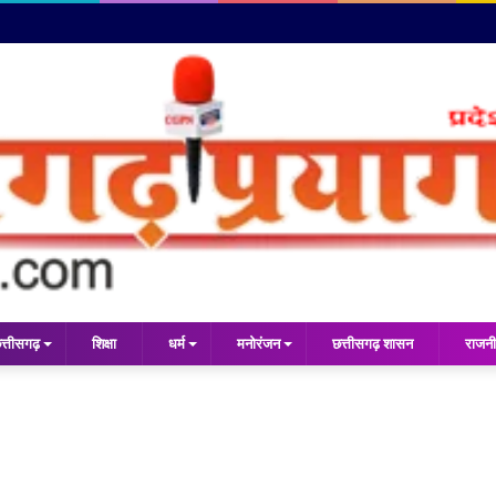
त्तीसगढ़
शिक्षा
धर्म
मनोरंजन
छत्तीसगढ़ शासन
राजनी