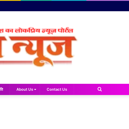
Search
ति
About Us
Contact Us
for