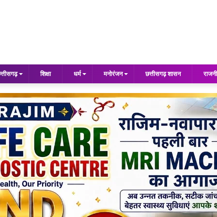
त्तीसगढ़
शिक्षा
धर्म
मनोरंजन
छत्तीसगढ़ शासन
राजनी