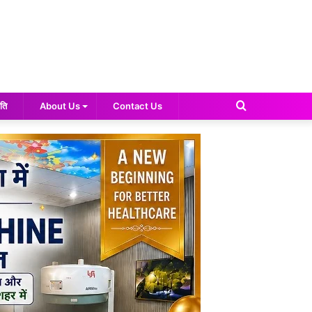
Search
ति
About Us
Contact Us
for