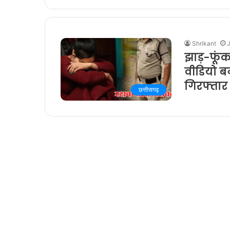
Shrikant
झाड़-फूंक 
वीडियो ब
गिरफ्तार
छत्तीसगढ़