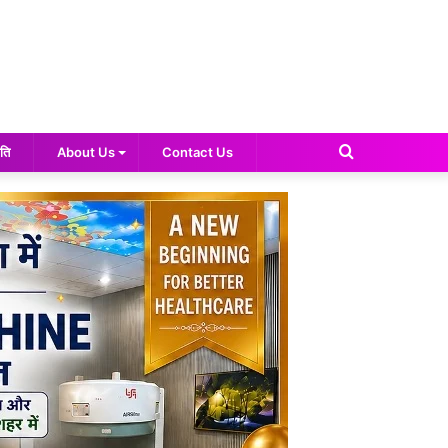
Search
ति
About Us
Contact Us
for