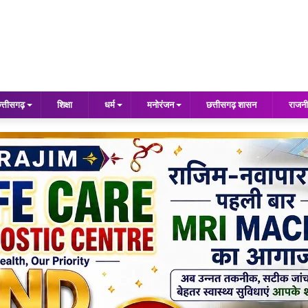
त्तीसगढ़
शिक्षा
धर्म
मनोरंजन
छत्तीसगढ़ शासन
राजनी