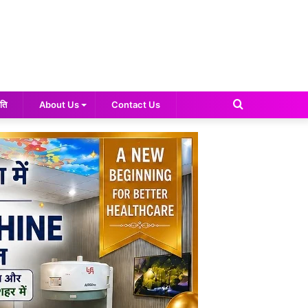
Search
ति
About Us
Contact Us
for