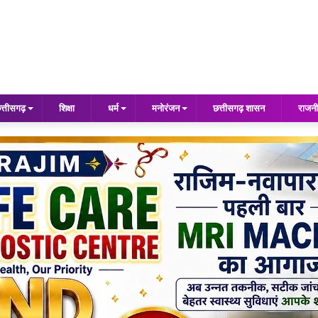
त्तीसगढ़
शिक्षा
धर्म
मनोरंजन
छत्तीसगढ़ शासन
राजनी