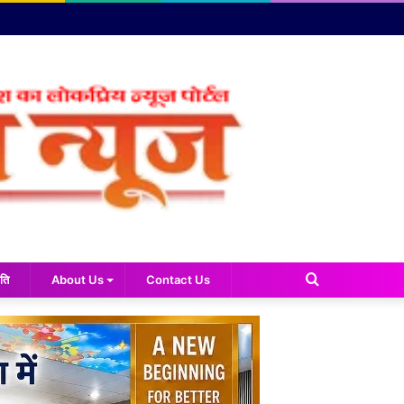
Search
ति
About Us
Contact Us
for