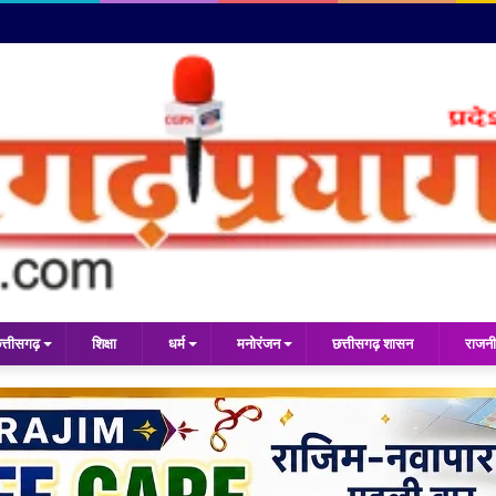
त्तीसगढ़
शिक्षा
धर्म
मनोरंजन
छत्तीसगढ़ शासन
राजनी