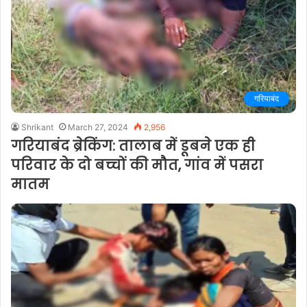
गरियाबंद
Shrikant
March 27, 2024
2,956
गरियाबंद ब्रेकिंग: तालाब में डूबने एक ही
परिवार के दो बच्चों की मौत, गांव में पसरा
मातम