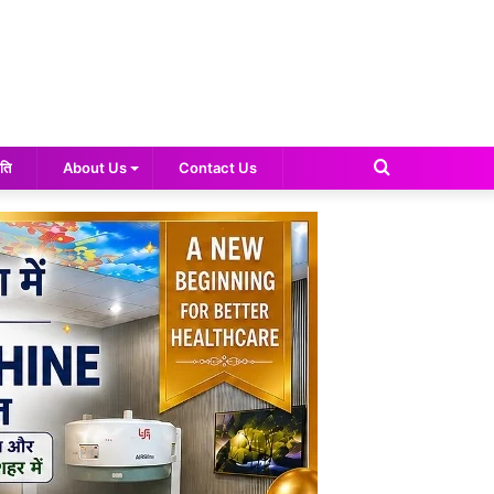
Search
ति
About Us
Contact Us
for