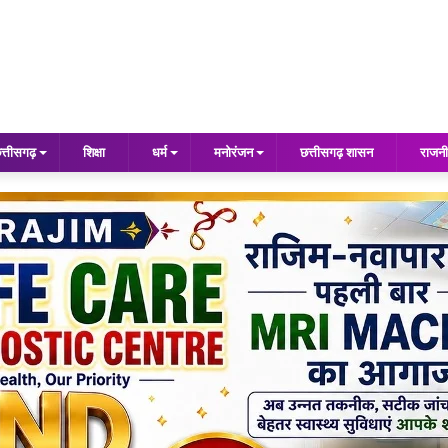
त्तीसगढ़
शिक्षा
धर्म
मनोरंजन
छत्तीसगढ़ शासन
राजनी