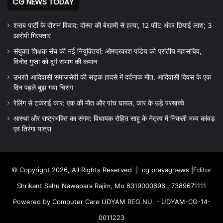
CG NEWS TODAY
शराब पार्टी के दौरान विवाद: दोस्त की बेरहमी से हत्या, 12 फीट अंदर छिपाई लाश; 3
आरोपी गिरफ्तार
संयुक्त शिक्षक संघ की नई नियुक्तियां: ओमप्रकाश पांडेय को प्रांतीय महासचिव,
विनोद गुप्ता को दुर्ग संभाग की कमान
उभरते आदिवासी समाजसेवी की सड़क हादसे में दर्दनाक मौत, आदिवासी दिवस के एक
दिन पहले बुझ गया चिराग
रेलिंग से टकराई कार: एक की मौत और पांच घायल, कार के उड़े परखच्चे
आस्था और राष्ट्रभक्ति का संगम: विधायक रोहित साहू के नेतृत्व में निकली भव्य कांवड़
एवं तिरंगा यात्रा
© Copyright 2026, All Rights Reserved |
cg prayagnews
|Editor
Shrikant Sahu Nawapara Rajim, Mo 8319000696 , 7389671111
Powered by Computer Care UDYAM REG.NU. - UDYAM-CG-14-
0011223