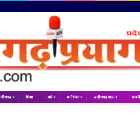
त्तीसगढ़
शिक्षा
धर्म
मनोरंजन
छत्तीसगढ़ शासन
राजनी