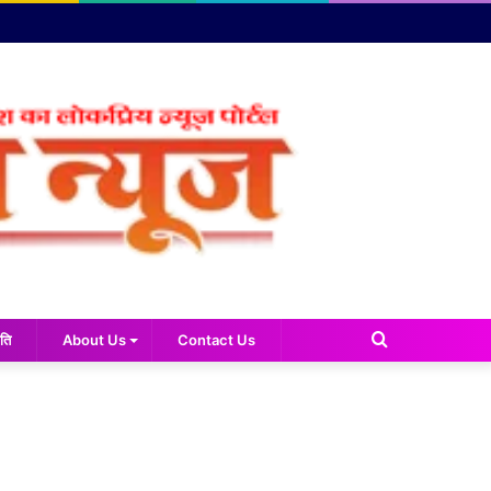
Search
ति
About Us
Contact Us
for