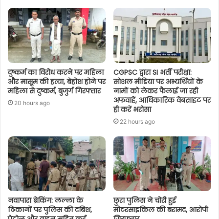
दुष्कर्म का विरोध करने पर महिला
CGPSC द्वारा SI भर्ती परीक्षा:
और मासूम की हत्या, बेहोश होने पर
सोशल मीडिया पर अभ्यर्थियों के
महिला से दुष्कर्म, बुजुर्ग गिरफ्तार
नामों को लेकर फैलाई जा रही
अफवाहें, आधिकारिक वेबसाइट पर
20 hours ago
ही करें भरोसा
22 hours ago
नवापारा ब्रेकिंग: लल्ला के
छुरा पुलिस ने चोरी हुई
ठिकानों पर पुलिस की दबिश,
मोटरसाइकिल की बरामद, आरोपी