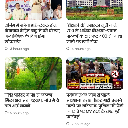
राजिम में बनेगा हाई-लेवल डोम:
शिक्षकों की तबादला सूची जारी,
विधायक रोहित साहू ने की घोषणा,
700 से अधिक शिक्षकों-प्रधान
जलाभिषेक के दिन होगा
पाठकों के ट्रांसफर; 400 से ज्यादा
लोकार्पण
नामों पर लगी रोक
13 hours ago
14 hours ago
मंदिर परिसर में पेड़ से लटका
पर्यटन स्थल जाने से पहले
मिला शव, मचा हड़कंप, जांच में ये
सावधान! शराब पीकर गाड़ी चलाने
बात आई सामने
वालों पर गरियाबंद पुलिस की पैनी
नजर, 3 पर MV Act के तहत हुई
15 hours ago
कार्रवाई
17 hours ago