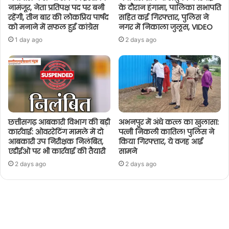
नामंजूर, नेता प्रतिपक्ष पद पर बनी
के दौरान हंगामा, पालिका सभापति
रहेंगी, तीन बार की लोकप्रिय पार्षद
सहित कई गिरफ्तार, पुलिस ने
को मनाने में सफल हुई कांग्रेस
नगर में निकाला जुलूस, VIDEO
1 day ago
2 days ago
छत्तीसगढ़ आबकारी विभाग की बड़ी
अभनपुर में अंधे कत्ल का खुलासा:
कार्रवाई: ओवररेटिंग मामले में दो
पत्नी निकली कातिल! पुलिस ने
आबकारी उप निरीक्षक निलंबित,
किया गिरफ्तार, ये वजह आई
एडीईओ पर भी कार्रवाई की तैयारी
सामने
2 days ago
2 days ago