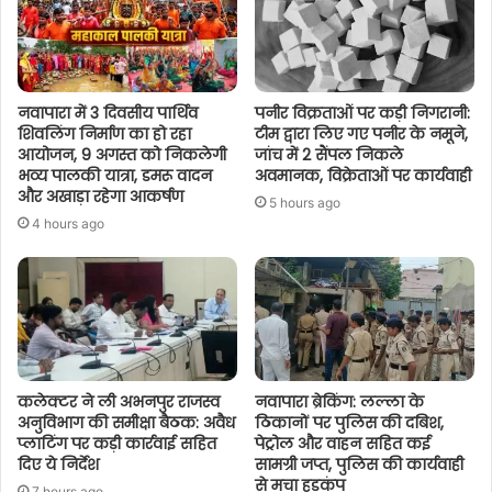
नवापारा में 3 दिवसीय पार्थिव
पनीर विक्रताओं पर कड़ी निगरानी:
शिवलिंग निर्माण का हो रहा
टीम द्वारा लिए गए पनीर के नमूने,
आयोजन, 9 अगस्त को निकलेगी
जांच में 2 सैंपल निकले
भव्य पालकी यात्रा, डमरू वादन
अवमानक, विक्रेताओं पर कार्यवाही
और अखाड़ा रहेगा आकर्षण
5 hours ago
4 hours ago
कलेक्टर ने ली अभनपुर राजस्व
नवापारा ब्रेकिंग: लल्ला के
अनुविभाग की समीक्षा बैठक: अवैध
ठिकानों पर पुलिस की दबिश,
प्लाटिंग पर कड़ी कार्रवाई सहित
पेट्रोल और वाहन सहित कई
दिए ये निर्देश
सामग्री जप्त, पुलिस की कार्यवाही
से मचा हड़कंप
7 hours ago