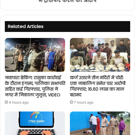
में ट्रांसफर करने का आरोप
Related Articles
नवापारा ब्रेकिंग: रासुका कार्रवाई
कर्ज उतारने तीन मंदिरों में चोरी:
के दौरान हंगामा, पालिका सभापति
एक नाबालिग समेत चार आरोपी
सहित कई गिरफ्तार, पुलिस ने
गिरफ्तार; 16.60 लाख का माल
नगर में निकाला जुलूस, VIDEO
बरामद
4 hours ago
7 hours ago