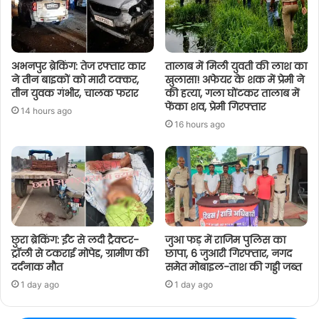
अभनपुर ब्रेकिंग: तेज रफ्तार कार
तालाब में मिली युवती की लाश का
ने तीन बाइकों को मारी टक्कर,
खुलासा! अफेयर के शक में प्रेमी ने
तीन युवक गंभीर, चालक फरार
की हत्या, गला घोंटकर तालाब में
फेंका शव, प्रेमी गिरफ्तार
14 hours ago
16 hours ago
छुरा ब्रेकिंग: ईंट से लदी ट्रैक्टर-
जुआ फड़ में राजिम पुलिस का
ट्रॉली से टकराई मोपेड, ग्रामीण की
छापा, 6 जुआरी गिरफ्तार, नगद
दर्दनाक मौत
समेत मोबाइल-ताश की गड्डी जब्त
1 day ago
1 day ago