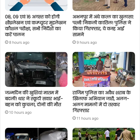
08, 09 एवं 16 अगस्त को होगी
अभनपुर में अंधे कत्ल का खुलासा:
शीघ्रलेखन एवं कम्प्यूटर मुद्रलेखन
पत्नी निकली कातिल! पुलिस ने
कौशल परीक्षा, सभी निर्देशों का
किया गिरफ्तार, ये वजह आई
करें पालन
सामने
8 hours ago
9 hours ago
जन्मदिन की खुशियां मातम में
राजिम पुलिस का अवैध शराब के
बदलीं! थार ने स्कूटी सवार भाई-
खिलाफ अभियान जारी, अलग-
बहन को कुचला, दोनों की मौत
अलग मामलों में दो तस्कर
गिरफ्तार
10 hours ago
11 hours ago