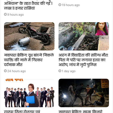
अभियान” के तहत तैयार की गईं 1
19 hours ago
लाख 11 हजार राखियां
9 hours ago
नवापारा ब्रेकिंग: दूध बांटने निकले
आरंग में विवाहिता की संदिग्ध मौत:
व्यक्ति की नाले में गिरकर
पिता ने पति पर लगाया हत्या का
दर्दनाक मौत
आरोप, जांच में जुटी पुलिस
24 hours ago
1 day ago
रायपुर जिला रोजगार एवं
नवापारा ब्रेकिंग: सड़क किनारे