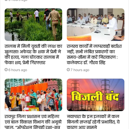
तालाब में मिली युवती की लाश का
राजस्व कार्यों में लापरवाही बर्दाश्त
खुलासा! अफेयर के शक में प्रेमी ने
नहीं, सभी लंबित प्रकरणों का
की हत्या, गला घोंटकर तालाब में
समय-सीमा में करें निराकरण :
फेंका शव, प्रेमी गिरफ्तार
कलेक्टर डॉ. गौरव सिंह
6 hours ago
7 hours ago
रायपुर जिला प्रशासन एवं महिला
नवापारा के इन इलाकों में कल
एवं बाल विकास विभाग की अनूठी
बिजली सप्लाई रहेगी प्रभावित, ये
पहल, “ऑपरेशन सिपाही रक्षा-सूत्र
कारण आए सामने