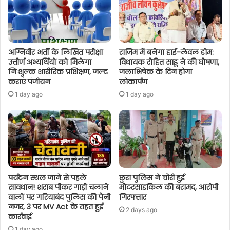
अग्निवीर भर्ती के लिखित परीक्षा
राजिम में बनेगा हाई-लेवल डोम:
उत्तीर्ण अभ्यर्थियों को मिलेगा
विधायक रोहित साहू ने की घोषणा,
निःशुल्क शारीरिक प्रशिक्षण, जल्द
जलाभिषेक के दिन होगा
कराएं पंजीयन
लोकार्पण
1 day ago
1 day ago
पर्यटन स्थल जाने से पहले
छुरा पुलिस ने चोरी हुई
सावधान! शराब पीकर गाड़ी चलाने
मोटरसाइकिल की बरामद, आरोपी
वालों पर गरियाबंद पुलिस की पैनी
गिरफ्तार
नजर, 3 पर MV Act के तहत हुई
2 days ago
कार्रवाई
1 day ago