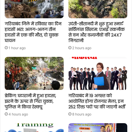
गरियाबंद जिले में रविवार का दिन
उदंती-सीतानदी में शुरू हुआ स्मार्ट
हादसों भरा: अलग-अलग तीन
सर्विलांस सिस्टम: एआई तकनीक
हादसों में एक की मौत, दो युवक
से वन और वन्यजीवों की 24X7
घायल
निगरानी
1 hour ago
2 hours ago
ब्रेकिंग: घटारानी में हुआ हादसा,
गरियाबंद में 19 अगस्त को
झरने के ऊपर से गिरा युवक,
आयोजित होगा रोजगार मेला, इन
पुलिस ने किया रेस्क्यू
252 रिक्त पदों पर की जाएगी भर्ती
4 hours ago
8 hours ago