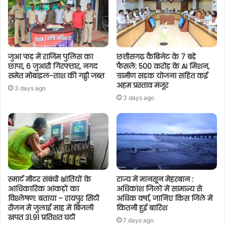
जुआ फड़ में राजिम पुलिस का
छत्तीसगढ़ कैबिनेट के 7 बड़े
छापा, 6 जुआरी गिरफ्तार, नगद
फैसले: 500 करोड़ के AI मिशन,
समेत मोबाइल-ताश की गड्डी जब्त
ग्रामीण सड़क योजना सहित कई
अहम प्रस्ताव मंजूर
3 days ago
3 days ago
स्मार्ट मीटर संबंधी भ्रांतियों के
राज्य में मानसून मेहरबान :
आधिकारिक आंकड़ों का
अधिकांश जिलों में सामान्य से
विश्लेषण: बताया – रायपुर सिटी
अधिक वर्षा, जानिए किस जिले में
रीजन में जुलाई माह में बिजली
कितनी हुई बारिश
खपत 31.91 प्रतिशत घटी
7 days ago