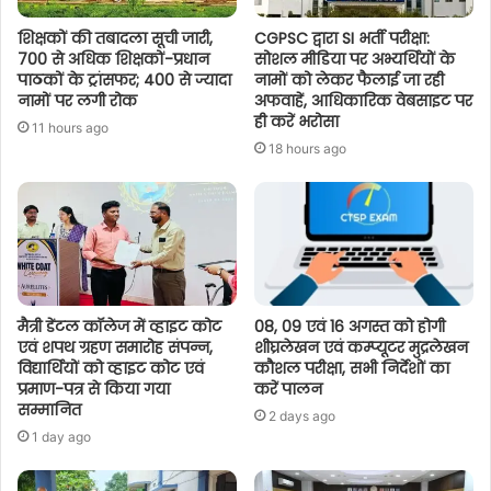
शिक्षकों की तबादला सूची जारी,
CGPSC द्वारा SI भर्ती परीक्षा:
700 से अधिक शिक्षकों-प्रधान
सोशल मीडिया पर अभ्यर्थियों के
पाठकों के ट्रांसफर; 400 से ज्यादा
नामों को लेकर फैलाई जा रही
नामों पर लगी रोक
अफवाहें, आधिकारिक वेबसाइट पर
ही करें भरोसा
11 hours ago
18 hours ago
मैत्री डेंटल कॉलेज में व्हाइट कोट
08, 09 एवं 16 अगस्त को होगी
एवं शपथ ग्रहण समारोह संपन्न,
शीघ्रलेखन एवं कम्प्यूटर मुद्रलेखन
विद्यार्थियों को व्हाइट कोट एवं
कौशल परीक्षा, सभी निर्देशों का
प्रमाण-पत्र से किया गया
करें पालन
सम्मानित
2 days ago
1 day ago