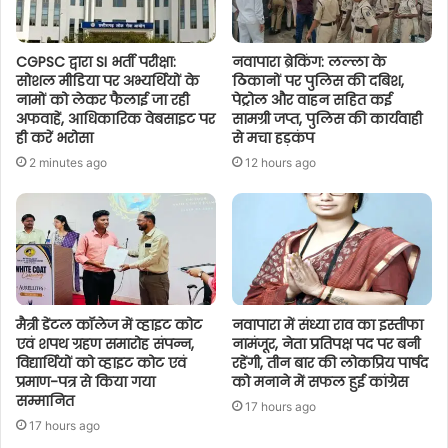
CGPSC द्वारा SI भर्ती परीक्षा:
नवापारा ब्रेकिंग: लल्ला के
सोशल मीडिया पर अभ्यर्थियों के
ठिकानों पर पुलिस की दबिश,
नामों को लेकर फैलाई जा रही
पेट्रोल और वाहन सहित कई
अफवाहें, आधिकारिक वेबसाइट पर
सामग्री जप्त, पुलिस की कार्यवाही
ही करें भरोसा
से मचा हड़कंप
2 minutes ago
12 hours ago
मैत्री डेंटल कॉलेज में व्हाइट कोट
नवापारा में संध्या राव का इस्तीफा
एवं शपथ ग्रहण समारोह संपन्न,
नामंजूर, नेता प्रतिपक्ष पद पर बनी
विद्यार्थियों को व्हाइट कोट एवं
रहेंगी, तीन बार की लोकप्रिय पार्षद
प्रमाण-पत्र से किया गया
को मनाने में सफल हुई कांग्रेस
सम्मानित
17 hours ago
17 hours ago