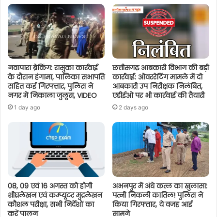
नवापारा ब्रेकिंग: रासुका कार्रवाई
छत्तीसगढ़ आबकारी विभाग की बड़ी
के दौरान हंगामा, पालिका सभापति
कार्रवाई: ओवररेटिंग मामले में दो
सहित कई गिरफ्तार, पुलिस ने
आबकारी उप निरीक्षक निलंबित,
नगर में निकाला जुलूस, VIDEO
एडीईओ पर भी कार्रवाई की तैयारी
1 day ago
2 days ago
08, 09 एवं 16 अगस्त को होगी
अभनपुर में अंधे कत्ल का खुलासा:
शीघ्रलेखन एवं कम्प्यूटर मुद्रलेखन
पत्नी निकली कातिल! पुलिस ने
कौशल परीक्षा, सभी निर्देशों का
किया गिरफ्तार, ये वजह आई
करें पालन
सामने