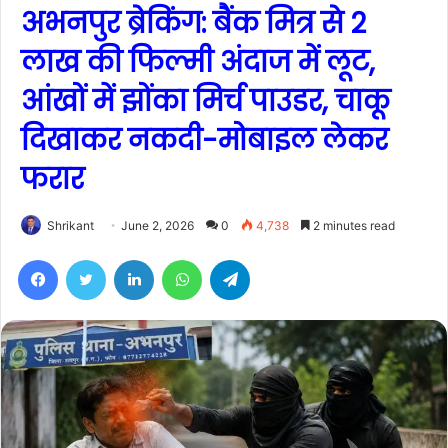
अभनपुर ब्रेकिंग: बैंक मित्र से 2
लाख की फिल्मी अंदाज में लूट,
आंखों में झोंका मिर्च पाउडर, चाकू
दिखाकर नकदी-मोबाइल लेकर
फरार
Shrikant
June 2, 2026
0
4,738
2 minutes read
Facebook
Twitter
LinkedIn
WhatsApp
Telegram