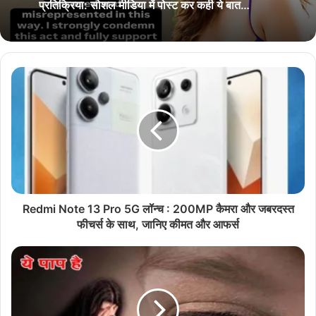
December 24, 2024
पंजीयन
महतारी वंदन योजना के फर्जीवाड़ा पर सनी लियोनी की आई
प्रतिक्रिया: सोशल मीडिया में पोस्ट कर कही ये बात…
Redmi Note 13 Pro 5G लॉन्च : 200MP कैमरा और जबरदस्त
फीचर्स के साथ, जानिए कीमत और आफर्स