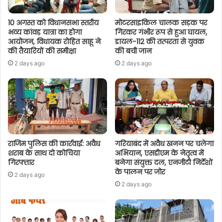
10 अगस्त को विधानसभा स्तरीय
मोटरसाइकिल चालक सड़क पर
भव्य कांवड़ यात्रा का होगा
गिरकर गंभीर रूप से हुआ घायल,
आयोजन, विधायक रोहित साहू ने
डायल-112 की तत्परता से युवक
की तैयारियों की समीक्षा
की बची जान
2 days ago
2 days ago
राजिम पुलिस की कार्रवाई: अवैध
गरियाबंद में अवैध खनन पर चलेगा
शराब के साथ दो कोचिया
अभियान, एसडीएम के नेतृत्व में
गिरफ्तार
बनेगा संयुक्त दल, एनजीटी निर्देशों
के पालन पर जोर
2 days ago
2 days ago