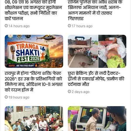
08, 09 एवं 16 अगस्त को होगी
राजिम पुलिस का अवैध शराब के
शीघ्रलेखन एवं कम्प्यूटर मुद्रलेखन
खिलाफ अभियान जारी, अलग-
कौशल परीक्षा, सभी निर्देशों का
अलग मामलों में दो तस्कर
करें पालन
गिरफ्तार
14 hours ago
17 hours ago
रायपुर में होगा “तिरंगा शक्ति फेस्ट
छुरा ब्रेकिंग: ईंट से लदी ट्रैक्टर-
2026”: हर उम्र के प्रतिभागियों को
ट्रॉली से टकराई मोपेड, ग्रामीण की
मिलेगा मंच, ऑडिशन 10-11 अगस्त
दर्दनाक मौत
को टाउन हॉल में
2 days ago
19 hours ago