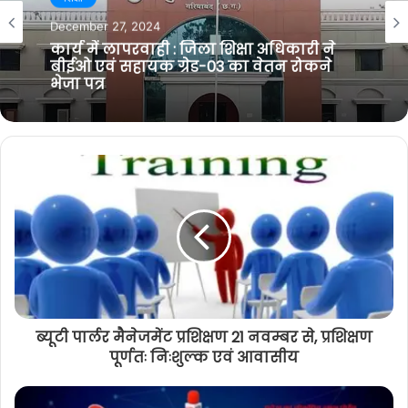
t
o
e
r
December 27, 2024
e
o
r
a
कार्य में लापरवाही : जिला शिक्षा अधिकारी ने
k
m
बीईओ एवं सहायक ग्रेड-03 का वेतन रोकने
भेजा पत्र
ब्यूटी पार्लर मैनेजमेंट प्रशिक्षण 21 नवम्बर से, प्रशिक्षण
पूर्णतः निःशुल्क एवं आवासीय